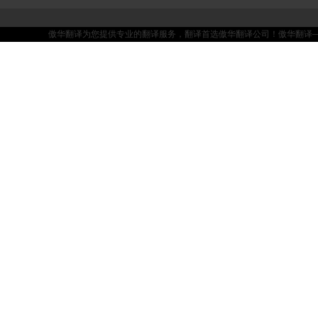
傲华翻译为您提供专业的翻译服务，翻译首选傲华翻译公司！傲华翻译——坚持品质，