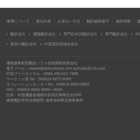
傲華について
責任約束
お支払い方法
翻訳秘密厳守
連絡情報
翻訳会社
瀋陽翻訳会社
専門日本語翻訳会社
専門翻訳会社
中
最高の翻訳会社
中国英語現地化会社
瀋陽傲華創思翻訳ソフト技術開発有限会社
電子メール：market@aohuatimes.com aohuafy@126.com
中国フリーダイヤル：0086-400-621-7988
マーケット部 Tel：008624-6675-8966
オペレーションセンターTel：008624-8869-8889
FAX：008624-8869-8889〜8005
住所：中国瀋陽省瀋陽市鉄西区興華北街18甲
傲華翻訳常時法律顧問: 遼寧省神華法律事務所