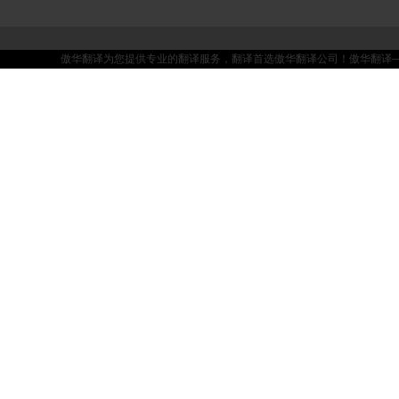
傲华翻译为您提供专业的翻译服务，翻译首选傲华翻译公司！傲华翻译——坚持品质，