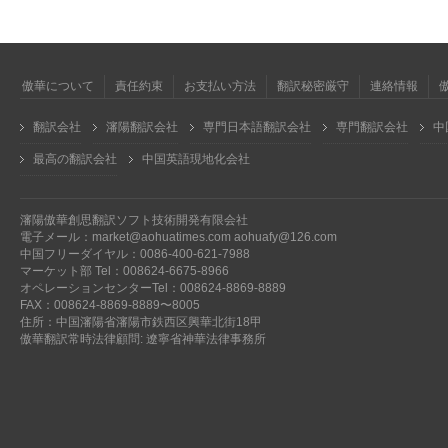
傲華について
責任約束
お支払い方法
翻訳秘密厳守
連絡情報
翻訳会社
瀋陽翻訳会社
専門日本語翻訳会社
専門翻訳会社
中
最高の翻訳会社
中国英語現地化会社
瀋陽傲華創思翻訳ソフト技術開発有限会社
電子メール：market@aohuatimes.com aohuafy@126.com
中国フリーダイヤル：0086-400-621-7988
マーケット部 Tel：008624-6675-8966
オペレーションセンターTel：008624-8869-8889
FAX：008624-8869-8889〜8005
住所：中国瀋陽省瀋陽市鉄西区興華北街18甲
傲華翻訳常時法律顧問: 遼寧省神華法律事務所