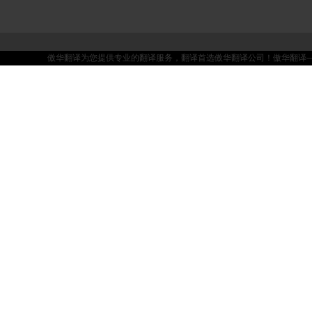
傲华翻译为您提供专业的翻译服务，翻译首选傲华翻译公司！傲华翻译——坚持品质，