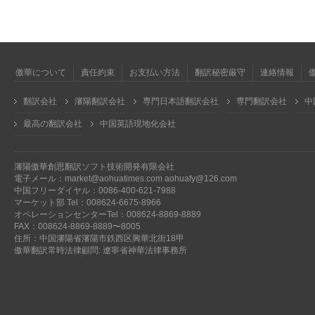
傲華について
責任約束
お支払い方法
翻訳秘密厳守
連絡情報
翻訳会社
瀋陽翻訳会社
専門日本語翻訳会社
専門翻訳会社
中
最高の翻訳会社
中国英語現地化会社
瀋陽傲華創思翻訳ソフト技術開発有限会社
電子メール：market@aohuatimes.com aohuafy@126.com
中国フリーダイヤル：0086-400-621-7988
マーケット部 Tel：008624-6675-8966
オペレーションセンターTel：008624-8869-8889
FAX：008624-8869-8889〜8005
住所：中国瀋陽省瀋陽市鉄西区興華北街18甲
傲華翻訳常時法律顧問: 遼寧省神華法律事務所