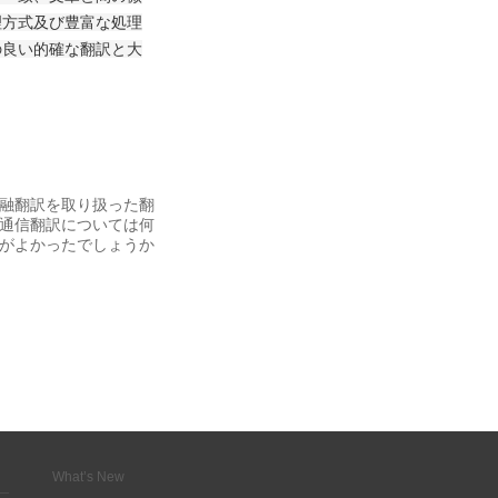
理方式及び豊富な処理
の良い的確な翻訳と大
金融翻訳を取り扱った翻
|通信翻訳については何
社がよかったでしょうか
What’s New