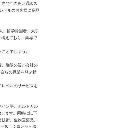
。専門性の高い通訳ス
イレベルのお客様に高品
人、留学帰国者、大手
を構えており、業界で
ることでしょう。
、翻訳の質が会社の
と自らの職業を尊ぶ精
レベルのサービスを
イン語、ポルトガル
致します。同時に以下
信技術、生物医薬品、
も一致、文章と間の微