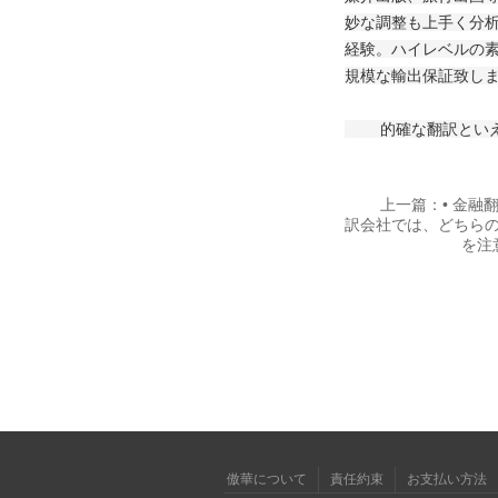
妙な調整も上手く分
経験。ハイレベルの
規模な輸出保証致し
的確な翻訳といえば
上一篇：• 金融
訳会社では、どちら
を注
傲華について
責任約束
お支払い方法