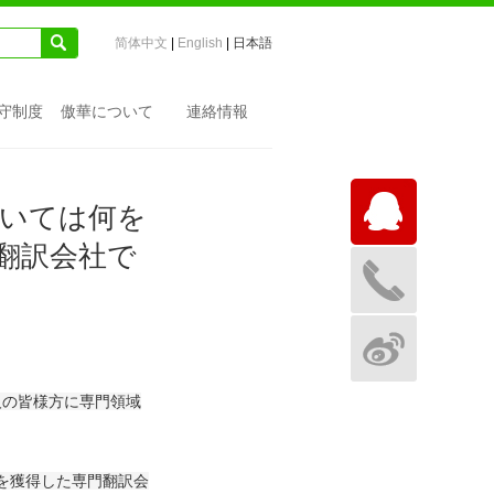
󰁌
简体中文
|
English
|
日本語
守制度
傲華について
連絡情報

ついては何を
翻訳会社で


人の皆様方に専門領域
を獲得した専門翻訳会