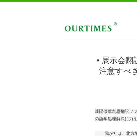
• 展示会
注意すべ
瀋陽傲華創思翻訳ソ
の語学処理解決に力
我が社は、北方地域で