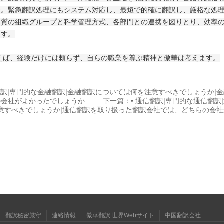
析。緊急翻訳処理にもシステム対応し、最短で的確に翻訳し、厳格な処
素質の組織グループと科学管理方式、各部門との連携を図りとり、効率
ます。
、経験だけには頼らず、自らの職業を尊ぶ精神と傲華は考えます。
翻訳|専門的な金融翻訳|金融翻訳については何を注意すべきでしょうか|
の会社がよかったでしょうか
下一篇：• 通信翻訳|専門的な通信翻訳
意すべきでしょうか|通信翻訳を取り扱った翻訳会社では、どちらの会
翻訳秘密厳守
連絡情報
傲華翻訳 世界Webサイト
中国翻訳会社