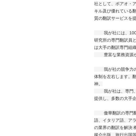
社として、ボアオ・ア
キル及び優れている翻
質の翻訳サービスを
我が社には、100
研究所の専門翻訳員と
は大手の翻訳専門組
豊富な業務資源があ
我が社の競争力の核
体制を左右します。
神。
我が社は、専門、即
提供し、多数の大手
傲華翻訳の専門翻訳
語、イタリア語、アラ
の業界の翻訳を解決:
媒介出版、旅行出国