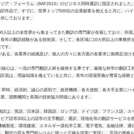
ジア・フォーラム（BAF2013）のビジネス同時通訳に指定されました
訳作品で、すでに、世界トップ500位の企業顧客を抱えると共に、ハ
提供しております。
0人以上の全世界から集まってきた翻訳の専門家が在籍しており、外国
長年の翻訳経験がある技術員、そして、各区域に10カ所以上の事務所
織です。
る、各業界の組織及び、個人の方々に各方面の各要求に御満足頂け
心は、一流の専門翻訳人材を確保する事です。厳格な科学の翻訳工程
翻訳員は、理論知識を備えていると共に、長年の現場実施が豊富な経験
時、経済的、誠心の原則で、政府機構、各大使館、各大手企業にハイ
企業、国際機関と長期の技術協力関係にあります。
は、英語、日本語、韓国語、ロシア語、ドイツ語、フランス語、スペ
ビア語等30以上の語学の文字翻訳、通訳、現地化等の翻訳サービスを
機械製造、環境建築、エネルギー源化学工業、電子電気、金融法律、通
等。翻訳の質を専門科レベルに統一と正確を現実に実現し、言語の風格