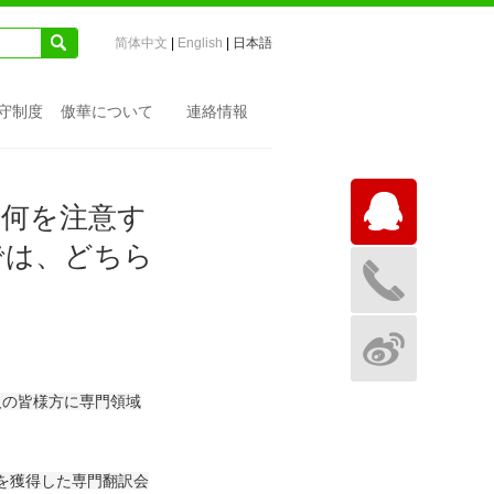
󰁌
简体中文
|
English
|
日本語
守制度
傲華について
連絡情報

は何を注意す
では、どちら


人の皆様方に専門領域
を獲得した専門翻訳会