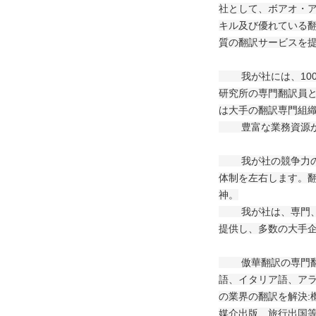
社として、ボアオ・ア
キル及び優れている翻
質の翻訳サービスを
我が社には、100
研究所の専門翻訳員と
は大手の翻訳専門組
豊富な業務資源があ
我が社の競争力の核
体制を左右します。
神。
我が社は、専門、即
提供し、多数の大手
傲華翻訳の専門翻訳
語、イタリア語、アラ
の業界の翻訳を解決:
媒介出版、旅行出国