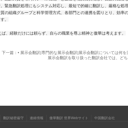
析。緊急翻訳処理にもシステム対応し、最短で的確に翻訳し、厳格な処
素質の組織グループと科学管理方式、各部門との連携を図りとり、効率
ます。
、経験だけには頼らず、自らの職業を尊ぶ精神と傲華は考えます。
下一篇：• 展示会翻訳|専門的な展示会翻訳|展示会翻訳については何を
展示会翻訳を取り扱った翻訳会社では、どち
翻訳秘密厳守
連絡情報
傲華翻訳 世界Webサイト
中国翻訳会社