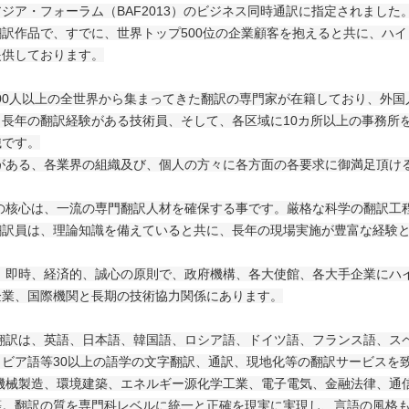
ジア・フォーラム（BAF2013）のビジネス同時通訳に指定されました
訳作品で、すでに、世界トップ500位の企業顧客を抱えると共に、ハ
提供しております。
0人以上の全世界から集まってきた翻訳の専門家が在籍しており、外国
長年の翻訳経験がある技術員、そして、各区域に10カ所以上の事務所
織です。
る、各業界の組織及び、個人の方々に各方面の各要求に御満足頂け
心は、一流の専門翻訳人材を確保する事です。厳格な科学の翻訳工程
翻訳員は、理論知識を備えていると共に、長年の現場実施が豊富な経験
時、経済的、誠心の原則で、政府機構、各大使館、各大手企業にハイ
企業、国際機関と長期の技術協力関係にあります。
は、英語、日本語、韓国語、ロシア語、ドイツ語、フランス語、スペ
ビア語等30以上の語学の文字翻訳、通訳、現地化等の翻訳サービスを
機械製造、環境建築、エネルギー源化学工業、電子電気、金融法律、通
等。翻訳の質を専門科レベルに統一と正確を現実に実現し、言語の風格