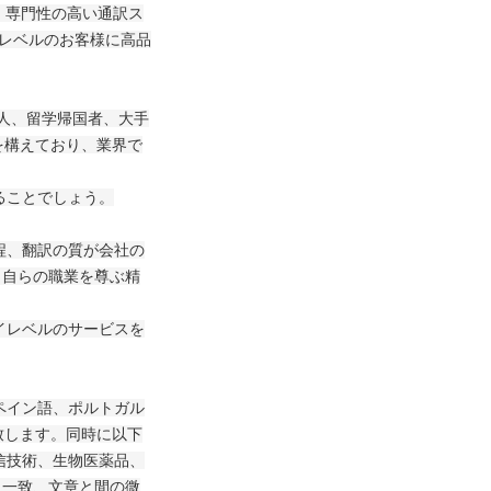
。専門性の高い通訳ス
イレベルのお客様に高品
人、留学帰国者、大手
を構えており、業界で
ることでしょう。
、翻訳の質が会社の
と自らの職業を尊ぶ精
レベルのサービスを
イン語、ポルトガル
致します。同時に以下
信技術、生物医薬品、
も一致、文章と間の微