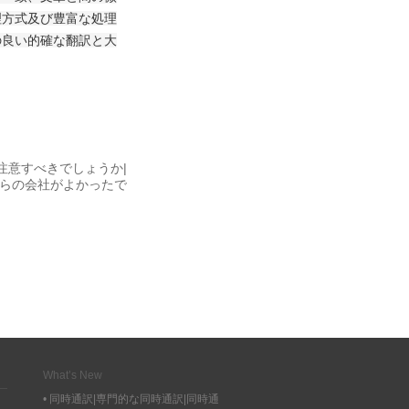
理方式及び豊富な処理
の良い的確な翻訳と大
注意すべきでしょうか|
らの会社がよかったで
What’s New
• 同時通訳|専門的な同時通訳|同時通