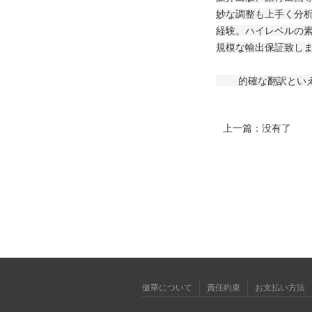
妙な調整も上手く分
経験。ハイレベルの
規模な輸出保証致し
的確な翻訳といえば
上一篇：没有了
傲華について
責任約束
お支払い方法