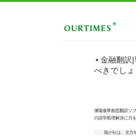
• 金融翻
べきでしょ
瀋陽傲華創思翻訳ソ
の語学処理解決に力
我が社は、北方地域で